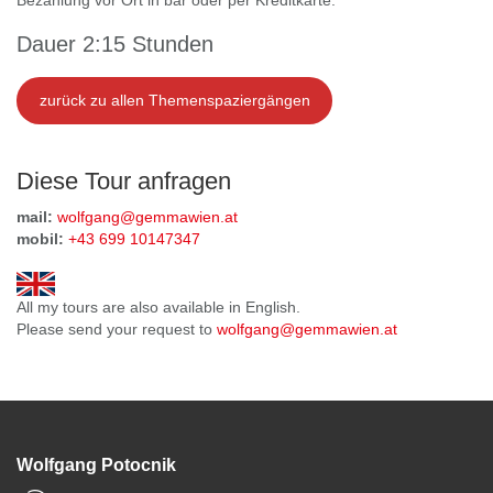
Bezahlung vor Ort in bar oder per Kreditkarte.
Dauer 2:15 Stunden
zurück zu allen Themenspaziergängen
Diese Tour anfragen
mail:
wolfgang@gemmawien.at
mobil:
+43 699 10147347
All my tours are also available in English.
Please send your request to
wolfgang@gemmawien.at
Wolfgang Potocnik